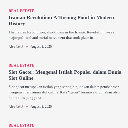
REAL ESTATE
Iranian Revolution: A Turning Point in Modern
History
The Iranian Revolution, also known as the Islamic Revolution, was a
major political and social movement that took place in…
August 1, 2026
Alex Jahid
REAL ESTATE
Slot Gacor: Mengenal Istilah Populer dalam Dunia
Slot Online
Slot gacor merupakan istilah yang sering digunakan dalam pembahasan
mengenai permainan slot online. Kata “gacor” biasanya digunakan oleh
komunitas pengguna…
August 1, 2026
Alex Jahid
REAL ESTATE