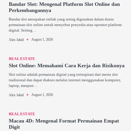
Bandar Slot: Mengenal Platform Slot Online dan
Perkembangannya
Bandar slot merupakan istilah yang sering digunakan dalam dunia
permainan slot online untuk menyebut penyedia atau operator platform
digital. Seiring…
August 1, 2026
Alex Jahid
REAL ESTATE
Slot Online: Memahami Cara Kerja dan Risikonya
Slot online adalah permainan digital yang terinspirasi dari mesin slot
tradisional dan dapat diakses melalui internet menggunakan komputer,
laptop, maupun…
August 1, 2026
Alex Jahid
REAL ESTATE
Macau 4D: Mengenal Format Permainan Empat
Digit