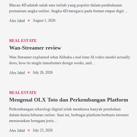
Macau 4D adalah salah satu istilah yang populer dalam pembahasan
permainan angka online. Angka 4D mengacu pada format empat digit…
August 1, 2026
Alex Jahid
REAL ESTATE
Wan-Streamer review
Wan Streamer explained what Alibaba s real time AI video model actually
does, how its single transformer design works, and…
July 26, 2026
Alex Jahid
REAL ESTATE
Mengenal OLX Toto dan Perkembangan Platform
Perkembangan teknologi digital telah membawa banyak perubahan
dalam dunia hiburan online. Saat ini, berbagai platform berbasis internet
menawarkan beragam jenis…
July 25, 2026
Alex Jahid