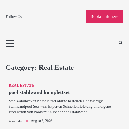
Fashion
Skip
to
Education
Bookmark here
Follow Us
content
Home
Info
Submit
Blogging
Business
Technology
Entertainment
Health-
Lifestyle
Others
Shopping
Analysis
Article
and-
News
System
Fitness
Finance
Travel
Media
Category:
Real Estate
REAL ESTATE
pool stahlwand komplettset
Stahlwandbecken Komplettset online bestellen Hochwertige
Stahlwandpool Sets vom Experten Schnelle Lieferung und eigene
Produktion von Pools mit Zubehör pool stahlwand…
August 6, 2026
Alex Jahid