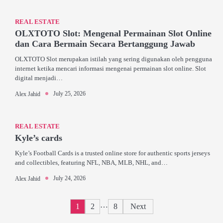
REAL ESTATE
OLXTOTO Slot: Mengenal Permainan Slot Online
dan Cara Bermain Secara Bertanggung Jawab
OLXTOTO Slot merupakan istilah yang sering digunakan oleh pengguna
internet ketika mencari informasi mengenai permainan slot online. Slot
digital menjadi…
July 25, 2026
Alex Jahid
REAL ESTATE
Kyle’s cards
Kyle’s Football Cards is a trusted online store for authentic sports jerseys
and collectibles, featuring NFL, NBA, MLB, NHL, and…
July 24, 2026
Alex Jahid
Posts
…
1
2
8
Next
pagination