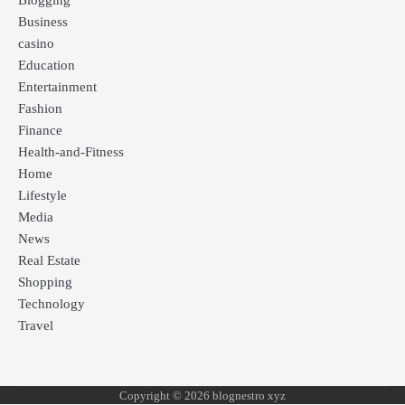
Blogging
Business
casino
Education
Entertainment
Fashion
Finance
Health-and-Fitness
Home
Lifestyle
Media
News
Real Estate
Shopping
Technology
Travel
Copyright © 2026 blognestro xyz